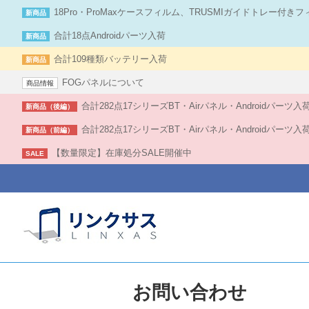
18Pro・ProMaxケースフィルム、TRUSMIガイドトレー付き
新商品
合計18点Androidパーツ入荷
新商品
合計109種類バッテリー入荷
新商品
FOGパネルについて
商品情報
合計282点17シリーズBT・Airパネル・Androidパーツ
新商品（後編）
合計282点17シリーズBT・Airパネル・Androidパーツ
新商品（前編）
【数量限定】在庫処分SALE開催中
SALE
お問い合わせ