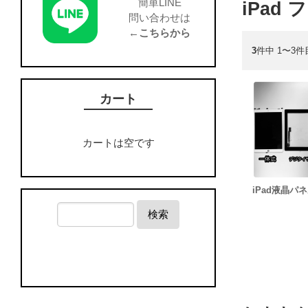
簡単LINE
iPad
問い合わせは
←こちらから
3
件中 1〜3件
カート
カートは空です
iPad液晶パ
検索