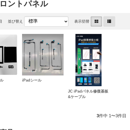
 フロントパネル
目
並び替え
表示切替
ネル
iPadシール
JC iPadパネル修復基板
&ケーブル
3
件中 1〜3件目