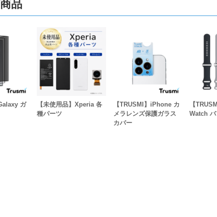
商品
alaxy ガ
【未使用品】Xperia 各
【TRUSMI】iPhone カ
【TRUSM
種パーツ
メラレンズ保護ガラス
Watch 
カバー