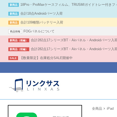
18Pro・ProMaxケースフィルム、TRUSMIガイドトレー付き
新商品
合計18点Androidパーツ入荷
新商品
合計109種類バッテリー入荷
新商品
FOGパネルについて
商品情報
合計282点17シリーズBT・Airパネル・Androidパーツ
新商品（後編）
合計282点17シリーズBT・Airパネル・Androidパーツ
新商品（前編）
【数量限定】在庫処分SALE開催中
SALE
全商品
iPad