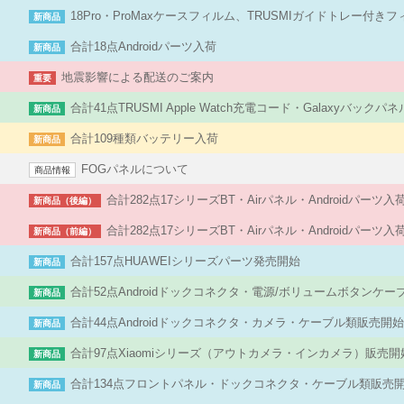
18Pro・ProMaxケースフィルム、TRUSMIガイドトレー付き
新商品
合計18点Androidパーツ入荷
新商品
地震影響による配送のご案内
重要
合計41点TRUSMI Apple Watch充電コード・Galaxyバック
新商品
合計109種類バッテリー入荷
新商品
FOGパネルについて
商品情報
合計282点17シリーズBT・Airパネル・Androidパーツ
新商品（後編）
合計282点17シリーズBT・Airパネル・Androidパーツ
新商品（前編）
合計157点HUAWEIシリーズパーツ発売開始
新商品
合計52点Androidドックコネクタ・電源/ボリュームボタンケ
新商品
合計44点Androidドックコネクタ・カメラ・ケーブル類販売開
新商品
合計97点Xiaomiシリーズ（アウトカメラ・インカメラ）販売開
新商品
合計134点フロントパネル・ドックコネクタ・ケーブル類販売
新商品