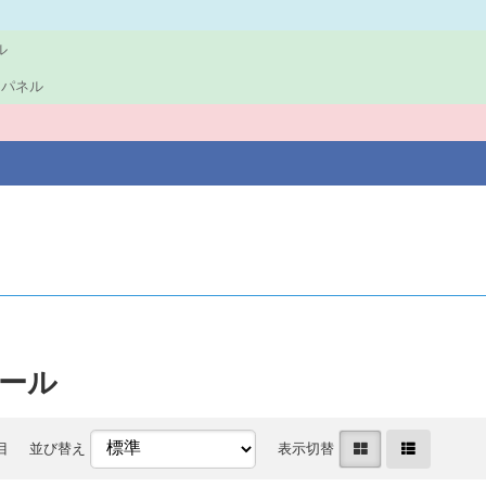
ル
ロントパネル
シール
目
並び替え
表示切替