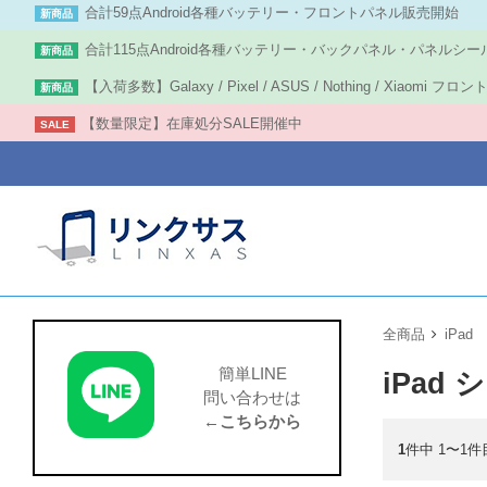
合計59点Android各種バッテリー・フロントパネル販売開始
新商品
合計115点Android各種バッテリー・バックパネル・パネルシー
新商品
【入荷多数】Galaxy / Pixel / ASUS / Nothing / Xiaomi フ
新商品
【数量限定】在庫処分SALE開催中
SALE
全商品
iPad
簡単LINE
iPad 
問い合わせは
←こちらから
1
件中 1〜1件