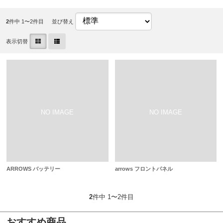
2
件中 1〜2件目
並び替え
表示切替
ARROWS バッテリー
arrows フロントパネル
2
件中 1〜2件目
おすすめ商品