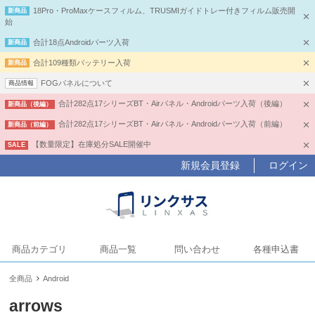
18Pro・ProMaxケースフィルム、TRUSMIガイドトレー付きフィルム販売開
新商品
始
合計18点Androidパーツ入荷
新商品
合計109種類バッテリー入荷
新商品
FOGパネルについて
商品情報
合計282点17シリーズBT・Airパネル・Androidパーツ入荷（後編）
新商品（後編）
合計282点17シリーズBT・Airパネル・Androidパーツ入荷（前編）
新商品（前編）
【数量限定】在庫処分SALE開催中
SALE
新規会員登録
ログイン
商品カテゴリ
商品一覧
問い合わせ
各種申込書
全商品
Android
arrows