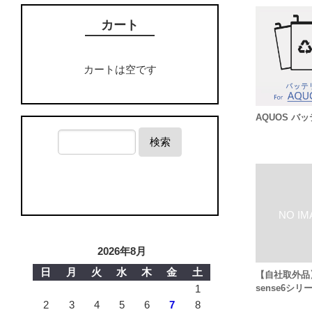
カート
カートは空です
AQUOS バ
検索
2026年8月
日
月
火
水
木
金
土
【自社取外品】
sense6シリ
1
2
3
4
5
6
7
8