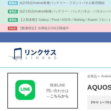
合計59点Android各種バッテリー・フロントパネル販売開始
新商品
合計115点Android各種バッテリー・バックパネル・パネルシー
新商品
【入荷多数】Galaxy / Pixel / ASUS / Nothing / Xiaomi フ
新商品
【数量限定】在庫処分SALE開催中
SALE
全商品
Androi
簡単LINE
AQUO
問い合わせは
←こちらから
7
件中 1〜7件