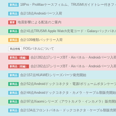
18Pro・ProMaxケースフィルム、TRUSMIガイドトレー付き
新商品
合計18点Androidパーツ入荷
新商品
地震影響による配送のご案内
重要
合計41点TRUSMI Apple Watch充電コード・Galaxyバック
新商品
合計109種類バッテリー入荷
新商品
FOGパネルについて
商品情報
合計282点17シリーズBT・Airパネル・Androidパーツ
新商品（後編）
合計282点17シリーズBT・Airパネル・Androidパーツ
新商品（前編）
合計157点HUAWEIシリーズパーツ発売開始
新商品
合計52点Androidドックコネクタ・電源/ボリュームボタンケ
新商品
合計44点Androidドックコネクタ・カメラ・ケーブル類販売開
新商品
合計97点Xiaomiシリーズ（アウトカメラ・インカメラ）販売開
新商品
合計134点フロントパネル・ドックコネクタ・ケーブル類販売
新商品