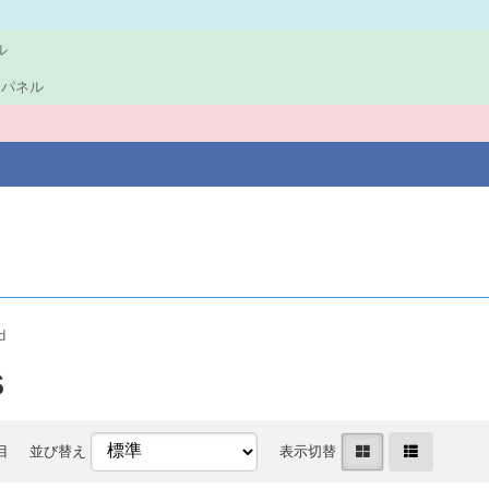
ル
ロントパネル
d
S
目
並び替え
表示切替