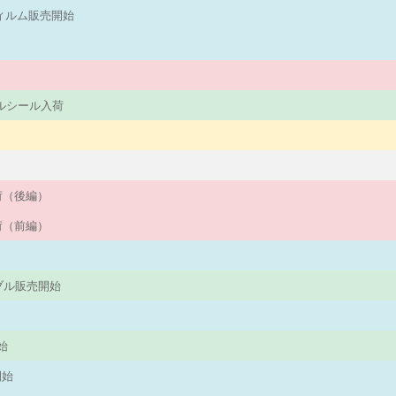
フィルム販売開始
パネルシール入荷
入荷（後編）
入荷（前編）
ーブル販売開始
始
始
開始