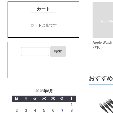
カート
カートは空です
Apple Wat
パネル
検索
おすすめ
2026年8月
日
月
火
水
木
金
土
1
2
3
4
5
6
7
8