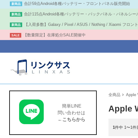
合計59点Android各種バッテリー・フロントパネル販売開始
新商品
合計115点Android各種バッテリー・バックパネル・パネルシー
新商品
【入荷多数】Galaxy / Pixel / ASUS / Nothing / Xiaomi フ
新商品
【数量限定】在庫処分SALE開催中
SALE
全商品
Apple
簡単LINE
Appl
問い合わせは
←こちらから
1
件中 1〜1件