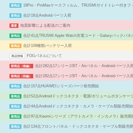
18Pro・ProMaxケースフィルム、TRUSMIガイドトレー付き
新商品
合計18点Androidパーツ入荷
新商品
地震影響による配送のご案内
重要
合計41点TRUSMI Apple Watch充電コード・Galaxyバック
新商品
合計109種類バッテリー入荷
新商品
FOGパネルについて
商品情報
合計282点17シリーズBT・Airパネル・Androidパーツ
新商品（後編）
合計282点17シリーズBT・Airパネル・Androidパーツ
新商品（前編）
合計157点HUAWEIシリーズパーツ発売開始
新商品
合計52点Androidドックコネクタ・電源/ボリュームボタンケ
新商品
合計44点Androidドックコネクタ・カメラ・ケーブル類販売開
新商品
合計97点Xiaomiシリーズ（アウトカメラ・インカメラ）販売開
新商品
合計134点フロントパネル・ドックコネクタ・ケーブル類販売
新商品