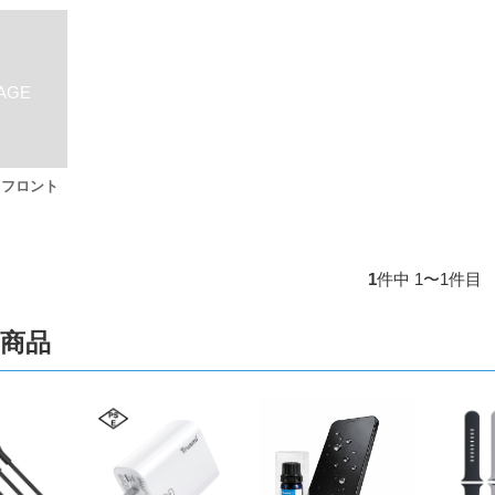
ch フロント
1
件中 1〜1件目
商品