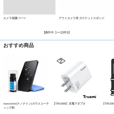
カメラ保護パーツ
アウトカメラ用 ガスケットスポンジ
10
件中 1〜10件目
おすすめ商品
nanonine(ナノナイン)ガラスコーテ
【TRUSMI】充電アダプタ
【TRUSM
ィング剤