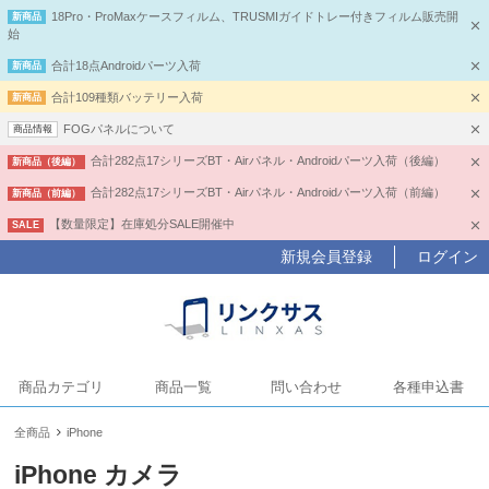
18Pro・ProMaxケースフィルム、TRUSMIガイドトレー付きフィルム販売開
新商品
始
合計18点Androidパーツ入荷
新商品
合計109種類バッテリー入荷
新商品
FOGパネルについて
商品情報
合計282点17シリーズBT・Airパネル・Androidパーツ入荷（後編）
新商品（後編）
合計282点17シリーズBT・Airパネル・Androidパーツ入荷（前編）
新商品（前編）
【数量限定】在庫処分SALE開催中
SALE
新規会員登録
ログイン
商品カテゴリ
商品一覧
問い合わせ
各種申込書
全商品
iPhone
iPhone カメラ