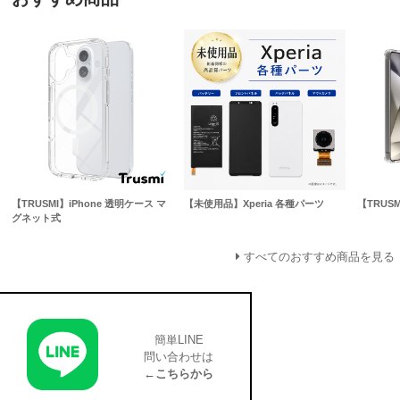
【TRUSMI】iPhone 透明ケース マ
【未使用品】Xperia 各種パーツ
【TRUSM
グネット式
すべてのおすすめ商品を見る
簡単LINE
問い合わせは
←こちらから