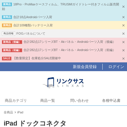
18Pro・ProMaxケースフィルム、TRUSMIガイドトレー付きフィルム販売開
新商品
始
合計18点Androidパーツ入荷
新商品
合計109種類バッテリー入荷
新商品
FOGパネルについて
商品情報
合計282点17シリーズBT・Airパネル・Androidパーツ入荷（後編）
新商品（後編）
合計282点17シリーズBT・Airパネル・Androidパーツ入荷（前編）
新商品（前編）
【数量限定】在庫処分SALE開催中
SALE
新規会員登録
ログイン
商品カテゴリ
商品一覧
問い合わせ
各種申込書
全商品
iPad
iPad ドックコネクタ