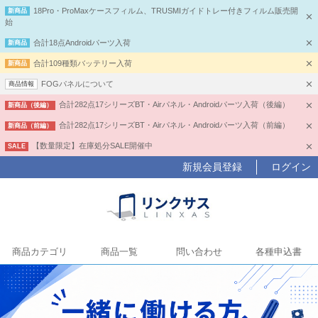
18Pro・ProMaxケースフィルム、TRUSMIガイドトレー付きフィルム販売開
新商品
始
合計18点Androidパーツ入荷
新商品
合計109種類バッテリー入荷
新商品
FOGパネルについて
商品情報
合計282点17シリーズBT・Airパネル・Androidパーツ入荷（後編）
新商品（後編）
合計282点17シリーズBT・Airパネル・Androidパーツ入荷（前編）
新商品（前編）
【数量限定】在庫処分SALE開催中
SALE
新規会員登録
ログイン
商品カテゴリ
商品一覧
問い合わせ
各種申込書