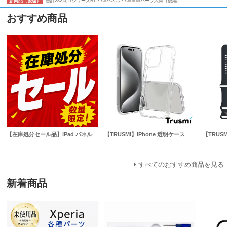
合計282点17シリーズBT・Airパネル・Androidパーツ入荷（後編）
新商品（後編）
おすすめ商品
【在庫処分セール品】iPad パネル
【TRUSMI】iPhone 透明ケース
【TRUSM
すべてのおすすめ商品を見る
新着商品