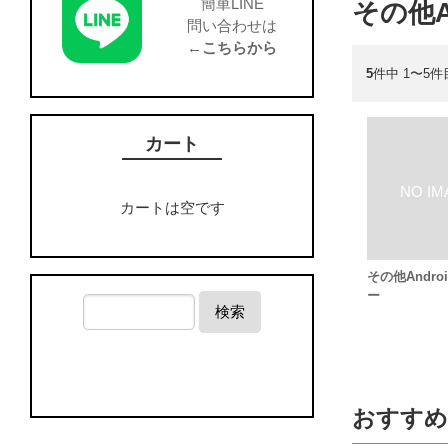
簡単LINE
その他An
問い合わせは
←こちらから
5
件中 1〜5件
カート
カートは空です
その他Andro
ー
検索
おすすめ