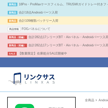
18Pro・ProMaxケースフィルム、TRUSMIガイドトレー付き
新商品
合計18点Androidパーツ入荷
新商品
合計109種類バッテリー入荷
新商品
FOGパネルについて
商品情報
合計282点17シリーズBT・Airパネル・Androidパーツ
新商品（後編）
合計282点17シリーズBT・Airパネル・Androidパーツ
新商品（前編）
【数量限定】在庫処分SALE開催中
SALE
全商品
Androi