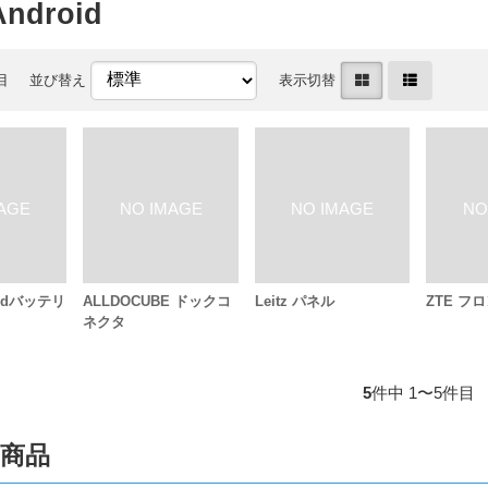
droid
目
並び替え
表示切替
idバッテリ
ALLDOCUBE ドックコ
Leitz パネル
ZTE フ
ネクタ
5
件中 1〜5件目
商品