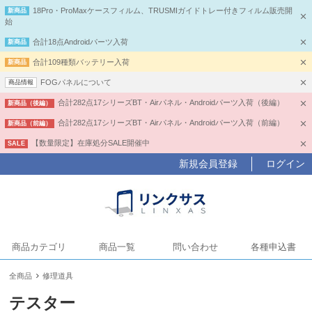
18Pro・ProMaxケースフィルム、TRUSMIガイドトレー付きフィルム販売開
新商品
始
合計18点Androidパーツ入荷
新商品
合計109種類バッテリー入荷
新商品
FOGパネルについて
商品情報
合計282点17シリーズBT・Airパネル・Androidパーツ入荷（後編）
新商品（後編）
合計282点17シリーズBT・Airパネル・Androidパーツ入荷（前編）
新商品（前編）
【数量限定】在庫処分SALE開催中
SALE
新規会員登録
ログイン
商品カテゴリ
商品一覧
問い合わせ
各種申込書
全商品
修理道具
テスター