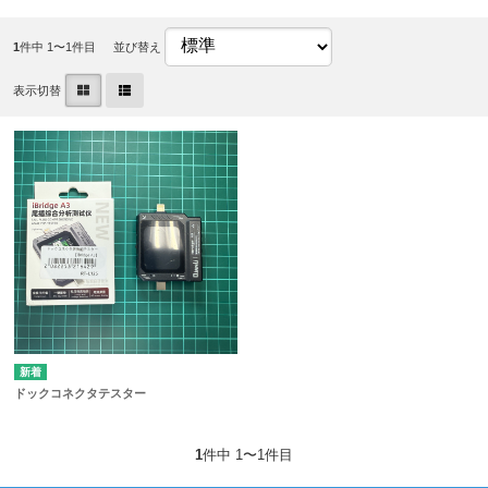
1
件中 1〜1件目
並び替え
表示切替
ドックコネクタテスター
1
件中 1〜1件目