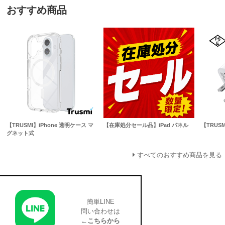
おすすめ商品
【TRUSMI】iPhone 透明ケース マ
【在庫処分セール品】iPad パネル
【TRUS
グネット式
すべてのおすすめ商品を見る
簡単LINE
問い合わせは
←こちらから