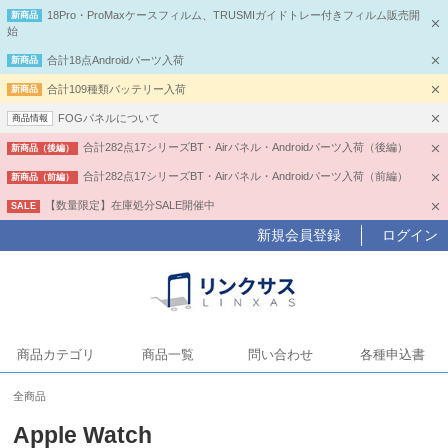
18Pro・ProMaxケースフィルム、TRUSMIガイドトレー付きフィルム販売開
新商品
始
合計18点Androidパーツ入荷
新商品
合計109種類バッテリー入荷
新商品
FOGパネルについて
商品情報
合計282点17シリーズBT・Airパネル・Androidパーツ入荷（後編）
新商品（後編）
合計282点17シリーズBT・Airパネル・Androidパーツ入荷（前編）
新商品（前編）
【数量限定】在庫処分SALE開催中
SALE
新規会員登録
ログイン
商品カテゴリ
商品一覧
問い合わせ
各種申込書
全商品
Apple Watch