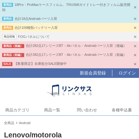
18Pro・ProMaxケースフィルム、TRUSMIガイドトレー付きフィルム販売開
新商品
始
合計18点Androidパーツ入荷
新商品
合計109種類バッテリー入荷
新商品
FOGパネルについて
商品情報
合計282点17シリーズBT・Airパネル・Androidパーツ入荷（後編）
新商品（後編）
合計282点17シリーズBT・Airパネル・Androidパーツ入荷（前編）
新商品（前編）
【数量限定】在庫処分SALE開催中
SALE
新規会員登録
ログイン
商品カテゴリ
商品一覧
問い合わせ
各種申込書
全商品
Android
Lenovo/motorola