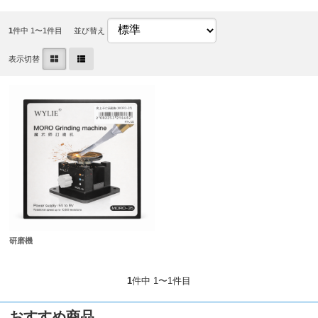
1
件中 1〜1件目
並び替え
表示切替
研磨機
1
件中 1〜1件目
おすすめ商品