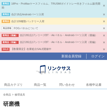
18Pro・ProMaxケースフィルム、TRUSMIガイドトレー付きフィルム販売開
新商品
始
合計18点Androidパーツ入荷
新商品
合計109種類バッテリー入荷
新商品
FOGパネルについて
商品情報
合計282点17シリーズBT・Airパネル・Androidパーツ入荷（後編）
新商品（後編）
合計282点17シリーズBT・Airパネル・Androidパーツ入荷（前編）
新商品（前編）
【数量限定】在庫処分SALE開催中
SALE
新規会員登録
ログイン
商品カテゴリ
商品一覧
問い合わせ
各種申込書
全商品
修理道具
研磨機