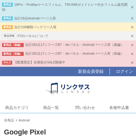
18Pro・ProMaxケースフィルム、TRUSMIガイドトレー付きフィルム販売開
新商品
始
合計18点Androidパーツ入荷
新商品
合計109種類バッテリー入荷
新商品
FOGパネルについて
商品情報
合計282点17シリーズBT・Airパネル・Androidパーツ入荷（後編）
新商品（後編）
合計282点17シリーズBT・Airパネル・Androidパーツ入荷（前編）
新商品（前編）
【数量限定】在庫処分SALE開催中
SALE
新規会員登録
ログイン
商品カテゴリ
商品一覧
問い合わせ
各種申込書
全商品
Android
Google Pixel