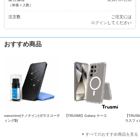
（単価 × 入数）
注文数
ご注文には
ログイン
してください
おすすめ商品
nanonine(ナノナイン)ガラスコーテ
【TRUSMI】Galaxy ケース
【TRUSM
ィング剤
ラスフィ
すべてのおすすめ商品を見る