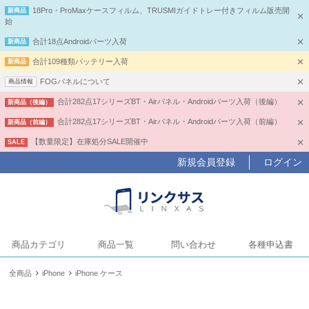
18Pro・ProMaxケースフィルム、TRUSMIガイドトレー付きフィルム販売開
新商品
始
合計18点Androidパーツ入荷
新商品
合計109種類バッテリー入荷
新商品
FOGパネルについて
商品情報
合計282点17シリーズBT・Airパネル・Androidパーツ入荷（後編）
新商品（後編）
合計282点17シリーズBT・Airパネル・Androidパーツ入荷（前編）
新商品（前編）
【数量限定】在庫処分SALE開催中
SALE
新規会員登録
ログイン
商品カテゴリ
商品一覧
問い合わせ
各種申込書
全商品
iPhone
iPhone ケース