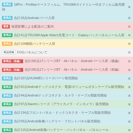
18Pro・ProMaxケースフィルム、TRUSMIガイドトレー付きフィルム販売開
新商品
始
合計18点Androidパーツ入荷
新商品
地震影響による配送のご案内
重要
合計41点TRUSMI Apple Watch充電コード・Galaxyバックパネルシール入荷
新商品
合計109種類バッテリー入荷
新商品
FOGパネルについて
商品情報
合計282点17シリーズBT・Airパネル・Androidパーツ入荷（後編）
新商品（後編）
合計282点17シリーズBT・Airパネル・Androidパーツ入荷（前編）
新商品（前編）
合計157点HUAWEIシリーズパーツ発売開始
新商品
合計52点Androidドックコネクタ・電源/ボリュームボタンケーブル販売開始
新商品
合計44点Androidドックコネクタ・カメラ・ケーブル類販売開始
新商品
合計97点Xiaomiシリーズ（アウトカメラ・インカメラ）販売開始
新商品
合計134点フロントパネル・ドックコネクタ・ケーブル類販売開始
新商品
合計59点Android各種バッテリー・フロントパネル販売開始
新商品
合計115点Android各種バッテリー・バックパネル・パネルシール
新商品