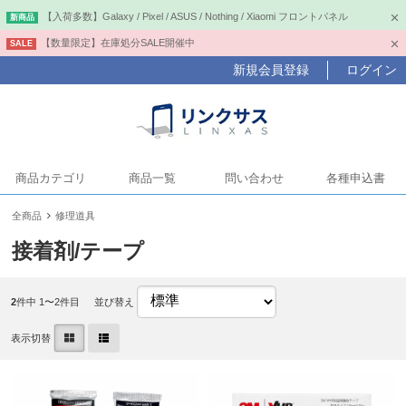
【入荷多数】Galaxy / Pixel / ASUS / Nothing / Xiaomi フロントパネル
新商品
【数量限定】在庫処分SALE開催中
SALE
新規会員登録
ログイン
商品カテゴリ
商品一覧
問い合わせ
各種申込書
全商品
修理道具
接着剤/テープ
2
件中 1〜2件目
並び替え
表示切替