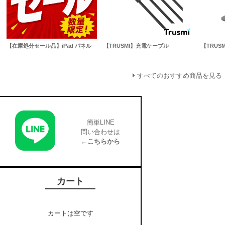
【在庫処分セール品】iPad パネル
【TRUSMI】充電ケーブル
【TRUS
すべてのおすすめ商品を見る
簡単LINE
問い合わせは
←こちらから
カート
カートは空です