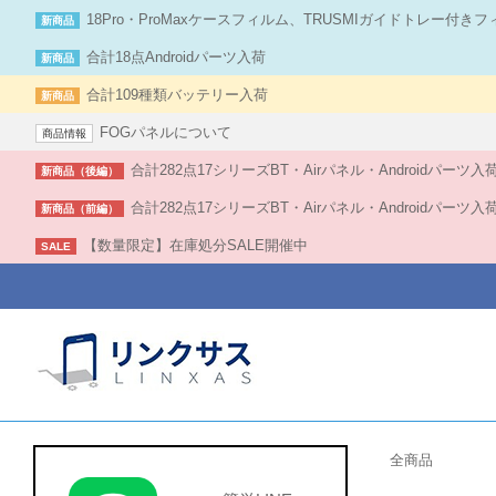
18Pro・ProMaxケースフィルム、TRUSMIガイドトレー付き
新商品
合計18点Androidパーツ入荷
新商品
合計109種類バッテリー入荷
新商品
FOGパネルについて
商品情報
合計282点17シリーズBT・Airパネル・Androidパーツ
新商品（後編）
合計282点17シリーズBT・Airパネル・Androidパーツ
新商品（前編）
【数量限定】在庫処分SALE開催中
SALE
全商品