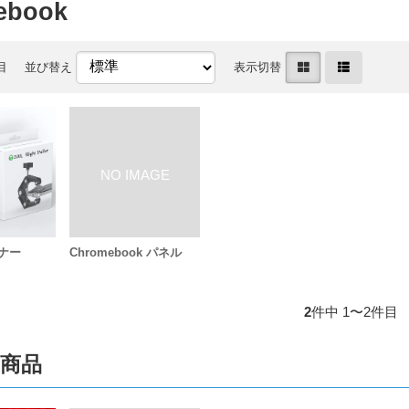
ebook
目
並び替え
表示切替
ナー
Chromebook パネル
2
件中 1〜2件目
商品