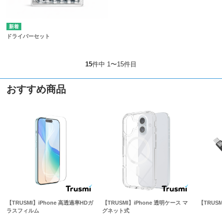
ドライバーセット
15
件中 1〜15件目
おすすめ商品
【TRUSMI】iPhone 高透過率HDガ
【TRUSMI】iPhone 透明ケース マ
【TRUS
ラスフィルム
グネット式