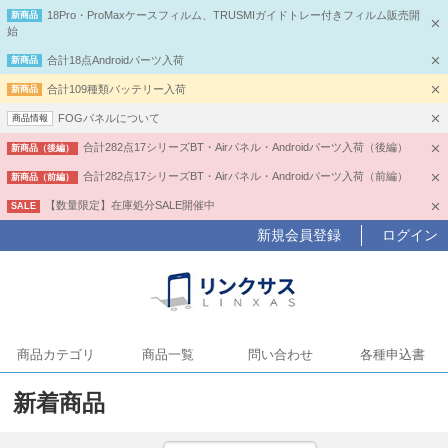
18Pro・ProMaxケースフィルム、TRUSMIガイドトレー付きフィルム販売開
新商品
始
合計18点Androidパーツ入荷
新商品
合計109種類バッテリー入荷
新商品
FOGパネルについて
商品情報
合計282点17シリーズBT・Airパネル・Androidパーツ入荷（後編）
新商品（後編）
合計282点17シリーズBT・Airパネル・Androidパーツ入荷（前編）
新商品（前編）
【数量限定】在庫処分SALE開催中
SALE
新規会員登録
ログイン
商品カテゴリ
商品一覧
問い合わせ
各種申込書
新着商品