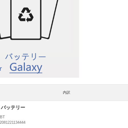
内訳
S6 バッテリー
-BT
2081221134444