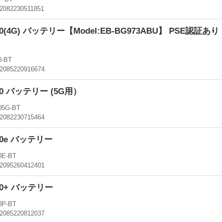
2082230511851
S10(4G) バッテリー【Model:EB-BG973ABU】 PSE認証あ
-BT
2085220916674
S10 バッテリー (5G用）
05G-BT
2082230715464
S10e バッテリー
0E-BT
2095260412401
S10+ バッテリー
0P-BT
2085220812037