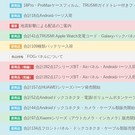
18Pro・ProMaxケースフィルム、TRUSMIガイドトレー付き
新商品
合計18点Androidパーツ入荷
新商品
地震影響による配送のご案内
重要
合計41点TRUSMI Apple Watch充電コード・Galaxyバック
新商品
合計109種類バッテリー入荷
新商品
FOGパネルについて
商品情報
合計282点17シリーズBT・Airパネル・Androidパーツ
新商品（後編）
合計282点17シリーズBT・Airパネル・Androidパーツ
新商品（前編）
合計157点HUAWEIシリーズパーツ発売開始
新商品
合計52点Androidドックコネクタ・電源/ボリュームボタンケ
新商品
合計44点Androidドックコネクタ・カメラ・ケーブル類販売開
新商品
合計97点Xiaomiシリーズ（アウトカメラ・インカメラ）販売開
新商品
合計134点フロントパネル・ドックコネクタ・ケーブル類販売
新商品